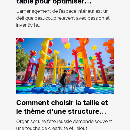
table pour optimiser
l'espace chez soi
L'aménagement de l'espace intérieur est un
défi que beaucoup relèvent avec passion et
inventivité...
Comment choisir la taille et
le thème d'une structure
gonflable pour votre fête
Organiser une fête réussie demande souvent
une touche de créativité et l'ajout