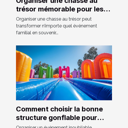
Organiser une chasse au
trésor mémorable pour les
événements familiaux
Organiser une chasse au trésor peut
transformer n’importe quel événement
familial en souvenir...
Comment choisir la bonne
structure gonflable pour
votre événement
Organiser un événement inoubliable