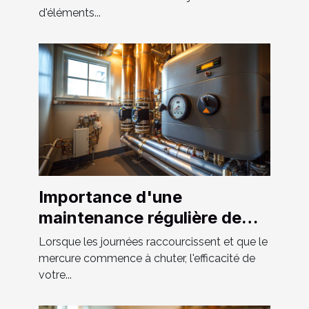
d'éléments...
Importance d'une
maintenance régulière de
votre système de chauffage
Lorsque les journées raccourcissent et que le
et tuyauterie
mercure commence à chuter, l'efficacité de
votre...