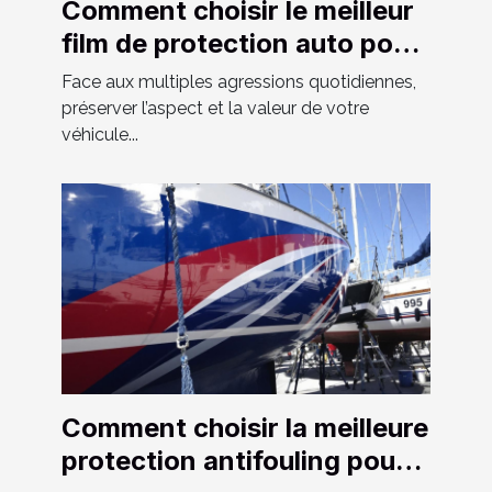
Comment choisir le meilleur
film de protection auto pour
votre véhicule ?
Face aux multiples agressions quotidiennes,
préserver l’aspect et la valeur de votre
véhicule...
Comment choisir la meilleure
protection antifouling pour