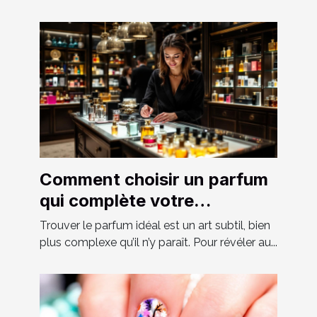
Comment choisir un parfum
qui complète votre
personnalité?
Trouver le parfum idéal est un art subtil, bien
plus complexe qu’il n’y paraît. Pour révéler au...