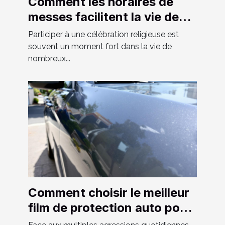
Comment les horaires de
messes facilitent la vie des
fidèles ?
Participer à une célébration religieuse est
souvent un moment fort dans la vie de
nombreux...
Comment choisir le meilleur
film de protection auto pour
votre véhicule ?