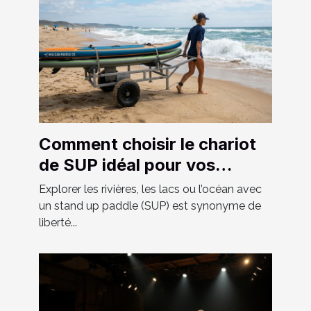
Comment choisir le chariot
de SUP idéal pour vos
aventures ?
Explorer les rivières, les lacs ou l’océan avec
un stand up paddle (SUP) est synonyme de
liberté...