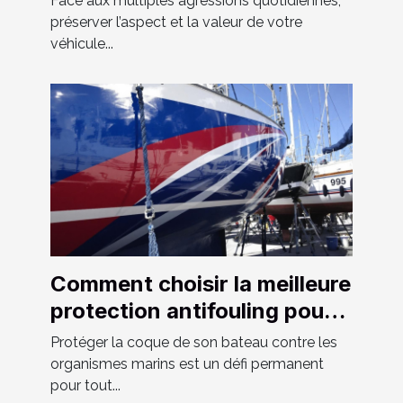
Face aux multiples agressions quotidiennes,
préserver l’aspect et la valeur de votre
véhicule...
Comment choisir la meilleure
protection antifouling pour
votre bateau ?
Protéger la coque de son bateau contre les
organismes marins est un défi permanent
pour tout...