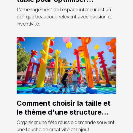
l'espace chez soi
L'aménagement de l'espace intérieur est un
défi que beaucoup relèvent avec passion et
inventivité...
Comment choisir la taille et
le thème d'une structure
gonflable pour votre fête
Organiser une fête réussie demande souvent
une touche de créativité et l'ajout