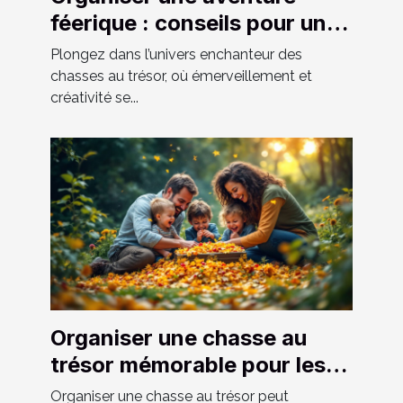
féerique : conseils pour une
chasse au trésor réussie
Plongez dans l’univers enchanteur des
chasses au trésor, où émerveillement et
créativité se...
Organiser une chasse au
trésor mémorable pour les
événements familiaux
Organiser une chasse au trésor peut