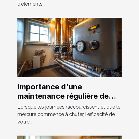
d'éléments...
Importance d'une
maintenance régulière de
votre système de chauffage
Lorsque les journées raccourcissent et que le
et tuyauterie
mercure commence à chuter, l'efficacité de
votre...