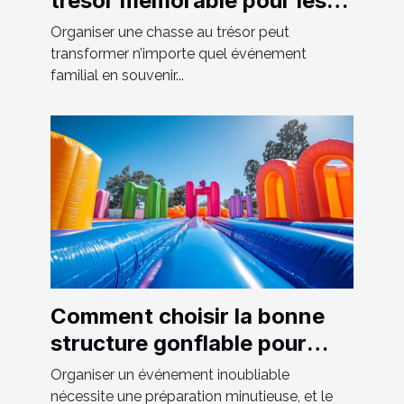
trésor mémorable pour les
événements familiaux
Organiser une chasse au trésor peut
transformer n’importe quel événement
familial en souvenir...
Comment choisir la bonne
structure gonflable pour
votre événement
Organiser un événement inoubliable
nécessite une préparation minutieuse, et le