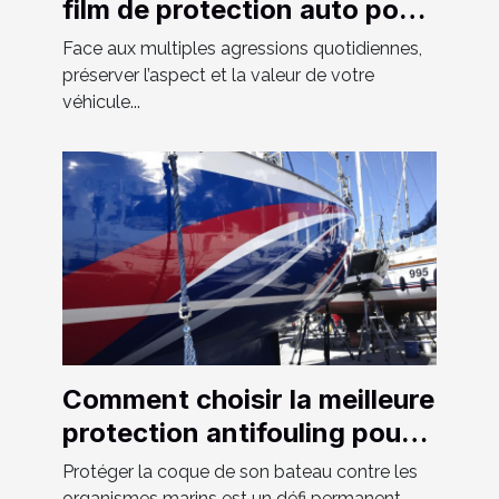
film de protection auto pour
votre véhicule ?
Face aux multiples agressions quotidiennes,
préserver l’aspect et la valeur de votre
véhicule...
Comment choisir la meilleure
protection antifouling pour
votre bateau ?
Protéger la coque de son bateau contre les
organismes marins est un défi permanent