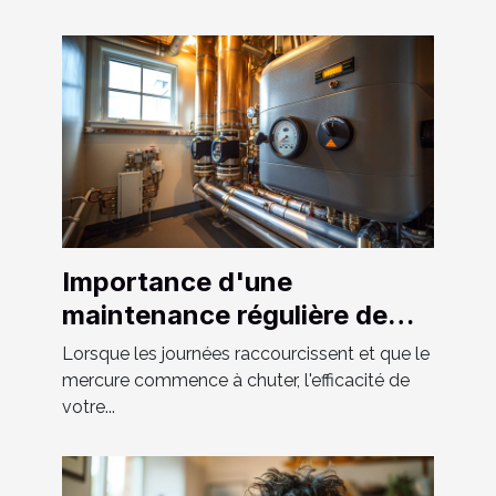
Importance d'une
maintenance régulière de
votre système de chauffage
Lorsque les journées raccourcissent et que le
et tuyauterie
mercure commence à chuter, l'efficacité de
votre...