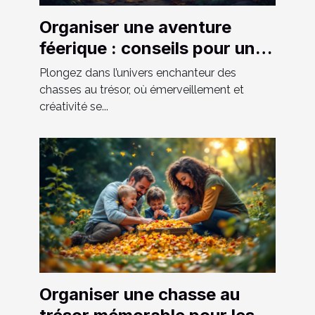
Organiser une aventure
féerique : conseils pour une
chasse au trésor réussie
Plongez dans l’univers enchanteur des
chasses au trésor, où émerveillement et
créativité se...
Organiser une chasse au