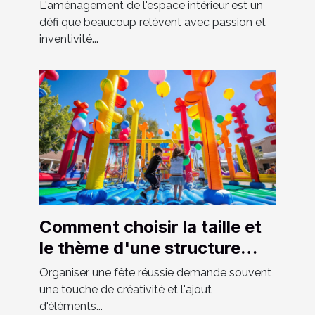
l'espace chez soi
L'aménagement de l'espace intérieur est un
défi que beaucoup relèvent avec passion et
inventivité...
Comment choisir la taille et
le thème d'une structure
gonflable pour votre fête
Organiser une fête réussie demande souvent
une touche de créativité et l'ajout
d'éléments...