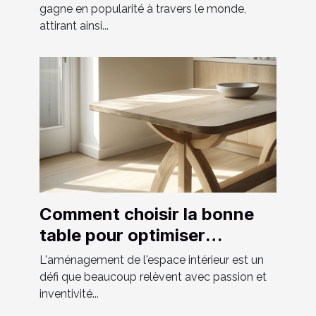
gagne en popularité à travers le monde,
attirant ainsi...
Comment choisir la bonne
table pour optimiser
l'espace chez soi
L'aménagement de l'espace intérieur est un
défi que beaucoup relèvent avec passion et
inventivité...