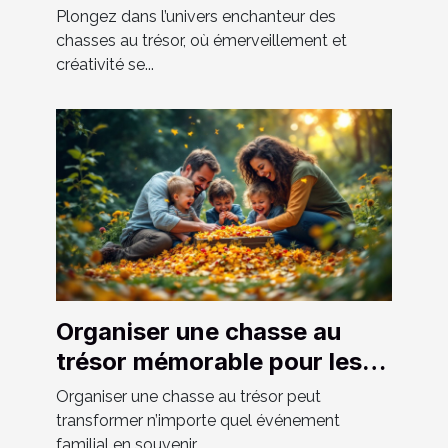
chasse au trésor réussie
Plongez dans l’univers enchanteur des
chasses au trésor, où émerveillement et
créativité se...
Organiser une chasse au
trésor mémorable pour les
événements familiaux
Organiser une chasse au trésor peut
transformer n’importe quel événement
familial en souvenir...