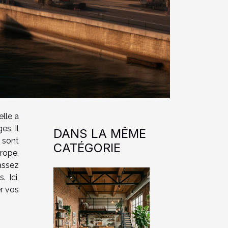
elle a
es. Il
DANS LA MÊME
x sont
CATÉGORIE
rope,
assez
. Ici,
r vos