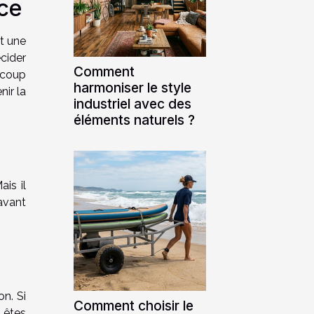
nce
st une
cider
Comment
ucoup
harmoniser le style
ir la
industriel avec des
éléments naturels ?
is il
 avant
n. Si
Comment choisir le
 êtes