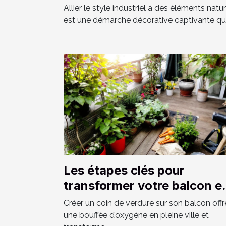
naturels ?
Allier le style industriel à des éléments natu
est une démarche décorative captivante qui.
Les étapes clés pour
transformer votre balcon e
un espace vert luxuriant
Créer un coin de verdure sur son balcon offr
une bouffée d’oxygène en pleine ville et