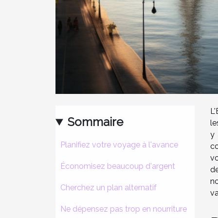
L'
Sommaire
le
y 
Planifiez votre voyage à l'avance
co
vo
Économisez beaucoup d'argent
de
no
Cherchez un plan alternatif
v
Ne dépensez pas trop en nourriture