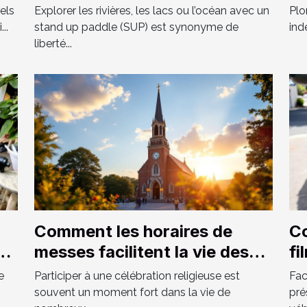
?
sp
rels
Explorer les rivières, les lacs ou l’océan avec un
Plo
..
stand up paddle (SUP) est synonyme de
ind
liberté...
Comment les horaires de
Co
n
messes facilitent la vie des
fi
fidèles ?
vo
e
Participer à une célébration religieuse est
Fac
souvent un moment fort dans la vie de
pré