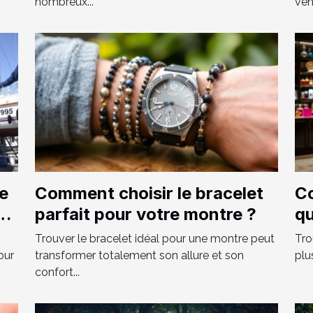
nombreux...
véhi
re
Comment choisir le bracelet
Co
parfait pour votre montre ?
qu
pe
Trouver le bracelet idéal pour une montre peut
Tro
our
transformer totalement son allure et son
plu
confort...