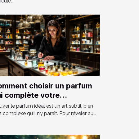
cule...
mment choisir un parfum
i complète votre
rsonnalité?
uver le parfum idéal est un art subtil, bien
s complexe qu’il n’y paraît. Pour révéler au...