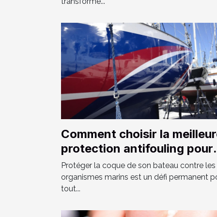
transforme...
Comment choisir la meilleu
protection antifouling pour
votre bateau ?
Protéger la coque de son bateau contre les
organismes marins est un défi permanent p
tout...