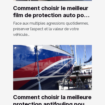
Comment choisir le meilleur
film de protection auto pour
votre véhicule ?
Face aux multiples agressions quotidiennes,
préserver l’aspect et la valeur de votre
véhicule...
Comment choisir la meilleure
protection antifouling pour