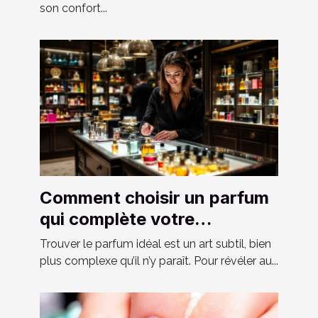
son confort...
Comment choisir un parfum
qui complète votre
personnalité?
Trouver le parfum idéal est un art subtil, bien
plus complexe qu’il n’y paraît. Pour révéler au...