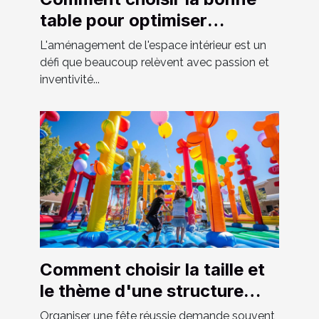
table pour optimiser
l'espace chez soi
L'aménagement de l'espace intérieur est un
défi que beaucoup relèvent avec passion et
inventivité...
Comment choisir la taille et
le thème d'une structure
gonflable pour votre fête
Organiser une fête réussie demande souvent