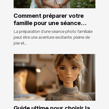
Comment préparer votre
famille pour une séance
photo réussie
La préparation d'une séance photo familiale
peut être une aventure excitante, pleine de
joie et...
Guide ultime pour choisir la