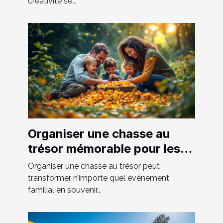
créativité se...
Organiser une chasse au
trésor mémorable pour les
événements familiaux
Organiser une chasse au trésor peut
transformer n’importe quel événement
familial en souvenir...