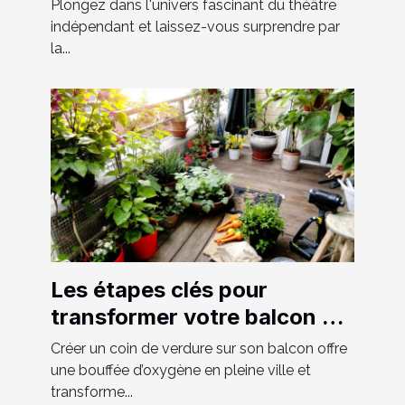
spectacles locaux
Plongez dans l'univers fascinant du théâtre
indépendant et laissez-vous surprendre par
la...
Les étapes clés pour
transformer votre balcon en
un espace vert luxuriant
Créer un coin de verdure sur son balcon offre
une bouffée d’oxygène en pleine ville et
transforme...