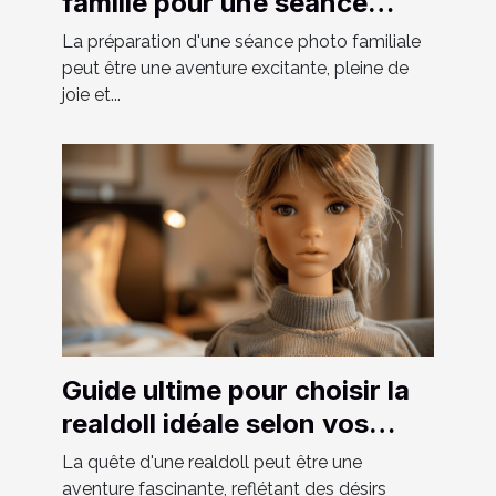
famille pour une séance
photo réussie
La préparation d'une séance photo familiale
peut être une aventure excitante, pleine de
joie et...
Guide ultime pour choisir la
realdoll idéale selon vos
préférences
La quête d'une realdoll peut être une
aventure fascinante, reflétant des désirs