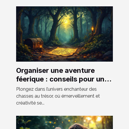
Organiser une aventure
féerique : conseils pour une
chasse au trésor réussie
Plongez dans l’univers enchanteur des
chasses au trésor, où émerveillement et
créativité se...