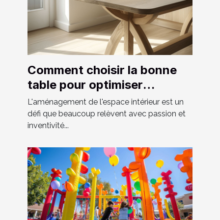
Comment choisir la bonne
table pour optimiser
l'espace chez soi
L'aménagement de l'espace intérieur est un
défi que beaucoup relèvent avec passion et
inventivité...