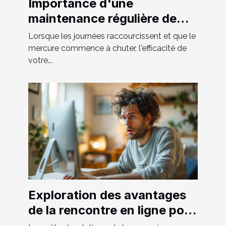
Importance d'une
maintenance régulière de
votre système de chauffage
Lorsque les journées raccourcissent et que le
et tuyauterie
mercure commence à chuter, l'efficacité de
votre...
Exploration des avantages
de la rencontre en ligne pour
hommes hétéros curieux