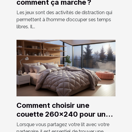
comment ça marche ?
Les jeux sont des activités de distraction qui
permettent à l’homme d’occuper ses temps
libres. Il...
Comment choisir une
couette 260x240 pour un
couple ?
Lorsque vous partagez votre lit avec votre
partenaire, il est essentiel de trouver une