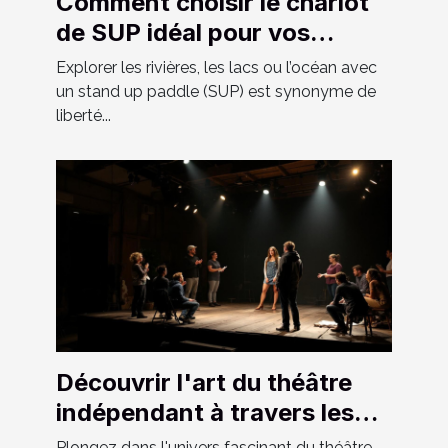
Comment choisir le chariot
de SUP idéal pour vos
aventures ?
Explorer les rivières, les lacs ou l’océan avec
un stand up paddle (SUP) est synonyme de
liberté...
Découvrir l'art du théâtre
indépendant à travers les
spectacles locaux
Plongez dans l'univers fascinant du théâtre