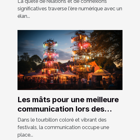
La quête de relations et de connexions
significatives traverse l'ère numérique avec un
élan...
Les mâts pour une meilleure
communication lors des
festivals
Dans le tourbillon coloré et vibrant des
festivals, la communication occupe une
place...