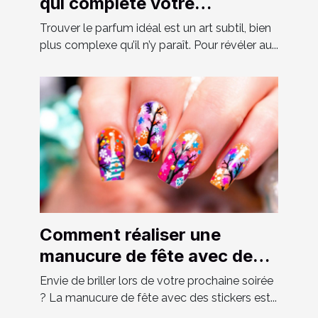
qui complète votre
personnalité?
Trouver le parfum idéal est un art subtil, bien
plus complexe qu’il n’y paraît. Pour révéler au...
Comment réaliser une
manucure de fête avec des
stickers ?
Envie de briller lors de votre prochaine soirée
? La manucure de fête avec des stickers est...