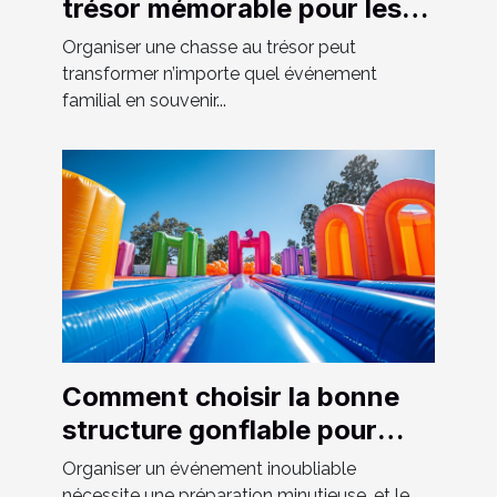
trésor mémorable pour les
événements familiaux
Organiser une chasse au trésor peut
transformer n’importe quel événement
familial en souvenir...
Comment choisir la bonne
structure gonflable pour
votre événement
Organiser un événement inoubliable
nécessite une préparation minutieuse, et le