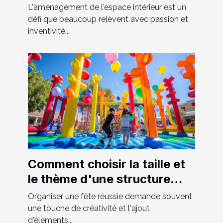
l'espace chez soi
L'aménagement de l'espace intérieur est un
défi que beaucoup relèvent avec passion et
inventivité...
Comment choisir la taille et
le thème d'une structure
gonflable pour votre fête
Organiser une fête réussie demande souvent
une touche de créativité et l'ajout
d'éléments...