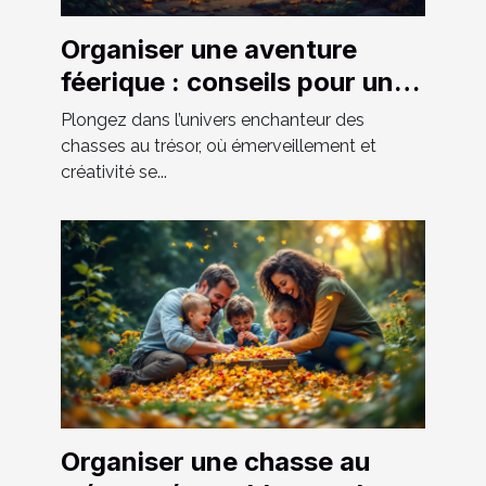
Organiser une aventure
féerique : conseils pour une
chasse au trésor réussie
Plongez dans l’univers enchanteur des
chasses au trésor, où émerveillement et
créativité se...
Organiser une chasse au