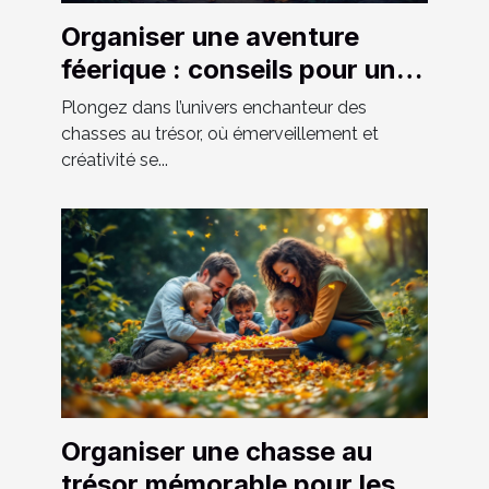
Organiser une aventure
féerique : conseils pour une
chasse au trésor réussie
Plongez dans l’univers enchanteur des
chasses au trésor, où émerveillement et
créativité se...
Organiser une chasse au
trésor mémorable pour les