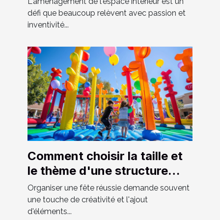
L'aménagement de l'espace intérieur est un
défi que beaucoup relèvent avec passion et
inventivité...
Comment choisir la taille et
le thème d'une structure
gonflable pour votre fête
Organiser une fête réussie demande souvent
une touche de créativité et l'ajout
d'éléments...