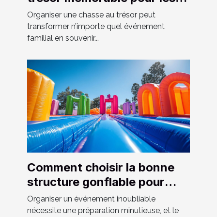
événements familiaux
Organiser une chasse au trésor peut
transformer n’importe quel événement
familial en souvenir...
Comment choisir la bonne
structure gonflable pour
votre événement
Organiser un événement inoubliable
nécessite une préparation minutieuse, et le