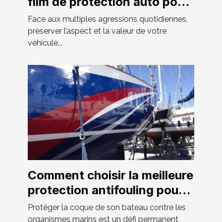
film de protection auto pour
votre véhicule ?
Face aux multiples agressions quotidiennes,
préserver l’aspect et la valeur de votre
véhicule...
Comment choisir la meilleure
protection antifouling pour
votre bateau ?
Protéger la coque de son bateau contre les
organismes marins est un défi permanent