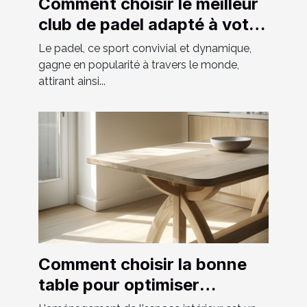
Comment choisir le meilleur
club de padel adapté à votre
niveau
Le padel, ce sport convivial et dynamique,
gagne en popularité à travers le monde,
attirant ainsi...
Comment choisir la bonne
table pour optimiser
l'espace chez soi