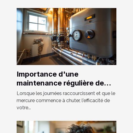
Importance d'une
maintenance régulière de
votre système de chauffage
Lorsque les journées raccourcissent et que le
et tuyauterie
mercure commence à chuter, l'efficacité de
votre...