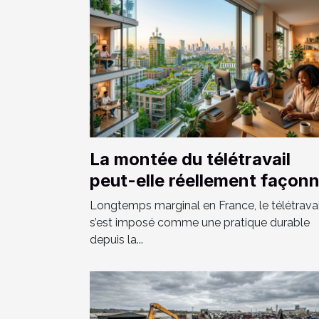
La montée du télétravail
peut-elle réellement façon
le paysage urbain de demai
Longtemps marginal en France, le télétravai
?
s’est imposé comme une pratique durable
depuis la...