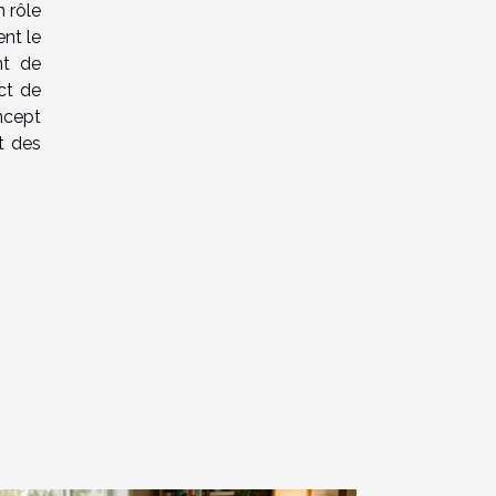
 rôle
nt le
nt de
ct de
ncept
t des