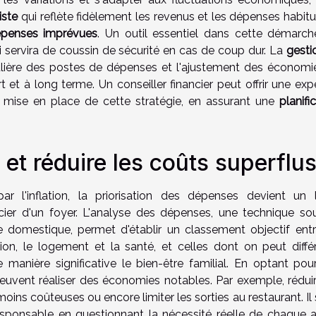
iste
qui reflète fidèlement les revenus et les dépenses habitu
penses imprévues
. Un outil essentiel dans cette démarch
ui servira de coussin de sécurité en cas de coup dur. La
gesti
lière des postes de dépenses et l'ajustement des économi
t et à long terme. Un conseiller financier peut offrir une exp
 mise en place de cette stratégie, en assurant une
planifi
 et réduire les coûts superflu
l'inflation, la priorisation des dépenses devient un l
ncier d'un foyer. L'analyse des dépenses, une technique so
omestique, permet d'établir un classement objectif entr
ion, le logement et la santé, et celles dont on peut différ
manière significative le bien-être familial. En optant pou
peuvent réaliser des économies notables. Par exemple, réduir
ins coûteuses ou encore limiter les sorties au restaurant. Il 
onsable en questionnant la nécessité réelle de chaque a