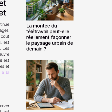
et
et
tinue
La montée du
ages.
télétravail peut-elle
e coût
réellement façonner
l est
le paysage urbain de
demain ?
. Les
œuvre
l est
es et
r à la
erver
il est