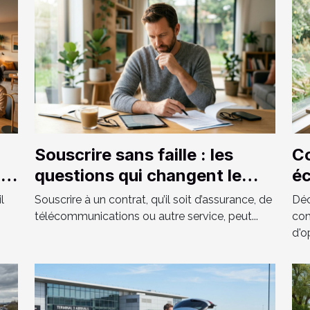
Souscrire sans faille : les
C
ner
questions qui changent le
é
n
contrat
no
l
Souscrire à un contrat, qu’il soit d’assurance, de
Déc
télécommunications ou autre service, peut...
com
d'o