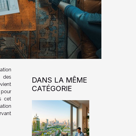
ation
t des
DANS LA MÊME
vient
CATÉGORIE
 pour
s cet
lation
rvant