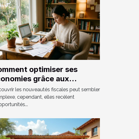
omment optimiser ses
conomies grâce aux
uveautés fiscales ?
ouvrir les nouveautés fiscales peut sembler
plexe, cependant, elles recèlent
pportunités...