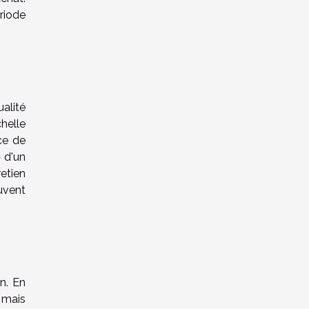
riode
ualité
helle
nce de
 d'un
retien
uvent
on. En
 mais