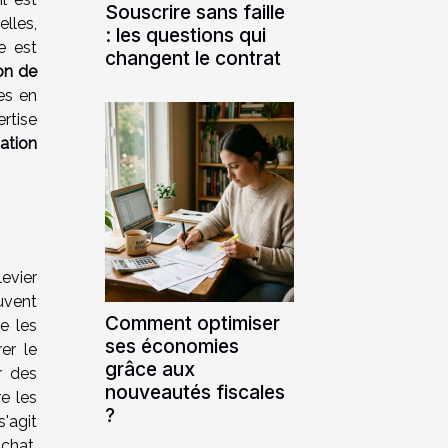
Souscrire sans faille
elles,
: les questions qui
e est
changent le contrat
on de
es en
ertise
cation
s
evier
uvent
Comment optimiser
e les
ses économies
er le
grâce aux
r des
nouveautés fiscales
e les
?
s'agit
chat.