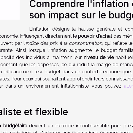
Comprendre l'inflation 
son impact sur le budg
L'inflation désigne la hausse générale et con
économie, influençant directement le
pouvoir d'achat
des mén
vent par l'
indice des prix à la consommation
, qui reflète l
e. Ainsi, lorsque l'inflation augmente, le budget familia
apacité des individus à maintenir leur
niveau de vie
habituel
idement que les dépenses, ce qui réduit la marge de man
rer efficacement leur budget dans ce contexte économique, i
ates. Pour ceux qui souhaitent approfondir leurs connaissanc
uer dans un environnement inflationniste, vous pouvez
alle
iste et flexible
on budgétaire
devient un exercice incontournable pour prés
er les variations et s'adapter aux fluctuations économiques, 