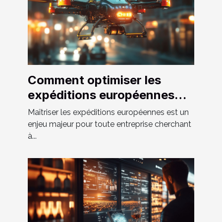
Comment optimiser les
expéditions européennes
grâce aux solutions de
Maîtriser les expéditions européennes est un
transport sur-mesure
enjeu majeur pour toute entreprise cherchant
à...