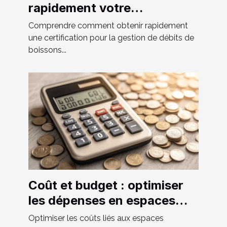
rapidement votre
certification pour la gestion
Comprendre comment obtenir rapidement
de débits de boissons ?
une certification pour la gestion de débits de
boissons...
Coût et budget : optimiser
les dépenses en espaces
partagés
Optimiser les coûts liés aux espaces