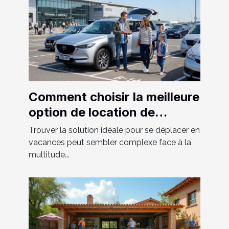
Comment choisir la meilleure
option de location de
véhicule pour vos vacances
Trouver la solution idéale pour se déplacer en
?
vacances peut sembler complexe face à la
multitude...