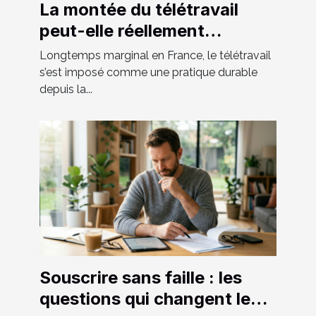
La montée du télétravail
peut-elle réellement
façonner le paysage urbain
Longtemps marginal en France, le télétravail
de demain ?
s’est imposé comme une pratique durable
depuis la...
Souscrire sans faille : les
questions qui changent le