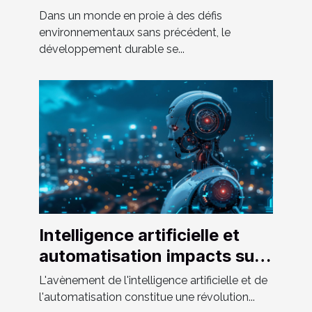
croissance économique
Dans un monde en proie à des défis
dans les pays émergents
environnementaux sans précédent, le
développement durable se...
Intelligence artificielle et
automatisation impacts sur
l'emploi et l'économie
L'avènement de l'intelligence artificielle et de
globale
l'automatisation constitue une révolution...