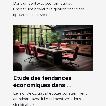
financière d'une petite
Dans un contexte économique où
entreprise en période de
l'incertitude prévaut, la gestion financière
rigoureuse se révèle...
crise
Étude des tendances
économiques dans
l'industrie du mobilier de
Le monde du travail évolue constamment,
bureau en France
entraînant avec lui des transformations
significatives...