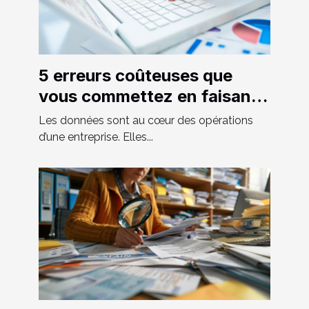
5 erreurs coûteuses que
vous commettez en faisant
de la saisie des données
Les données sont au cœur des opérations
d’une entreprise. Elles...