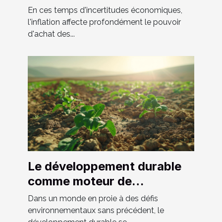
d'inflation
En ces temps d'incertitudes économiques,
l'inflation affecte profondément le pouvoir
d'achat des...
Le développement durable
comme moteur de
croissance économique
Dans un monde en proie à des défis
dans les pays émergents
environnementaux sans précédent, le