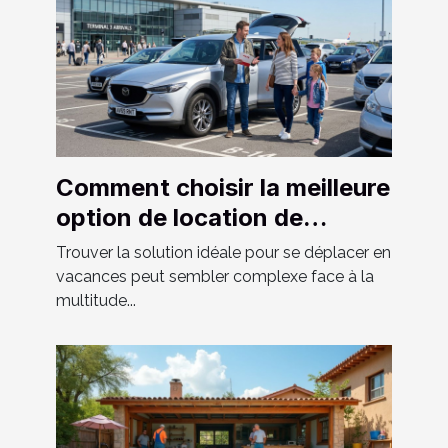
Comment choisir la meilleure
option de location de
véhicule pour vos vacances
Trouver la solution idéale pour se déplacer en
?
vacances peut sembler complexe face à la
multitude...