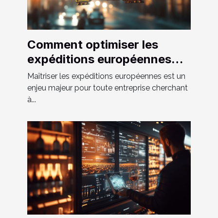
Comment optimiser les
expéditions européennes
grâce aux solutions de
Maîtriser les expéditions européennes est un
transport sur-mesure
enjeu majeur pour toute entreprise cherchant
à...