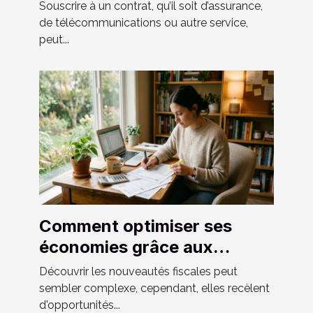
contrat
Souscrire à un contrat, qu’il soit d’assurance,
de télécommunications ou autre service,
peut...
Comment optimiser ses
économies grâce aux
nouveautés fiscales ?
Découvrir les nouveautés fiscales peut
sembler complexe, cependant, elles recèlent
d'opportunités...