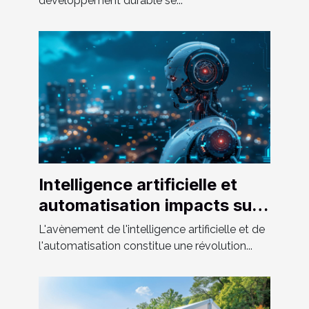
développement durable se...
Intelligence artificielle et
automatisation impacts sur
l'emploi et l'économie
L'avènement de l'intelligence artificielle et de
globale
l'automatisation constitue une révolution...