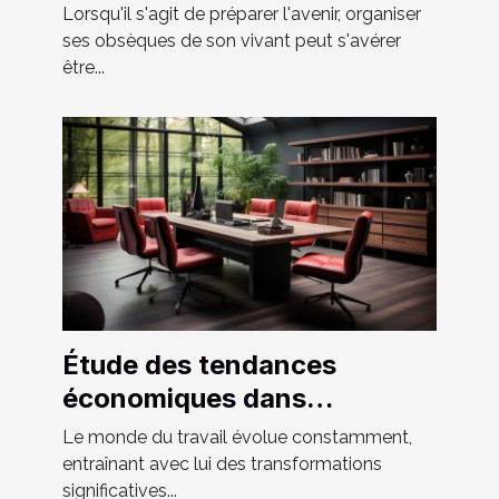
adaptée à vos besoins
Lorsqu'il s'agit de préparer l'avenir, organiser
ses obsèques de son vivant peut s'avérer
être...
Étude des tendances
économiques dans
l'industrie du mobilier de
Le monde du travail évolue constamment,
bureau en France
entraînant avec lui des transformations
significatives...