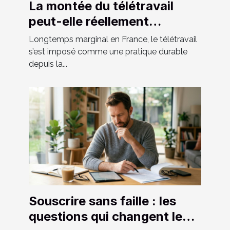
La montée du télétravail
peut-elle réellement
façonner le paysage urbain
Longtemps marginal en France, le télétravail
de demain ?
s’est imposé comme une pratique durable
depuis la...
Souscrire sans faille : les
questions qui changent le