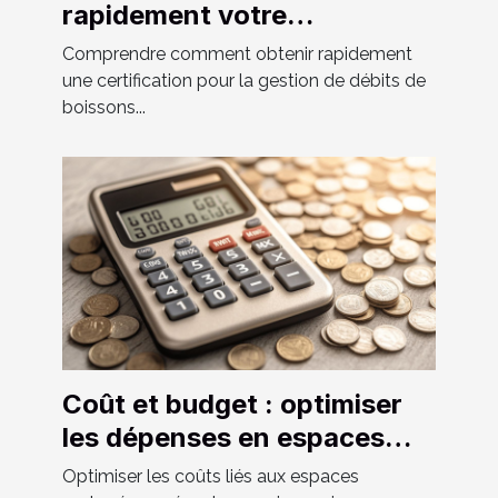
rapidement votre
certification pour la gestion
Comprendre comment obtenir rapidement
de débits de boissons ?
une certification pour la gestion de débits de
boissons...
Coût et budget : optimiser
les dépenses en espaces
partagés
Optimiser les coûts liés aux espaces