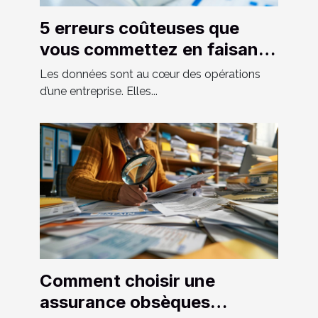
5 erreurs coûteuses que
vous commettez en faisant
de la saisie des données
Les données sont au cœur des opérations
d’une entreprise. Elles...
Comment choisir une
assurance obsèques