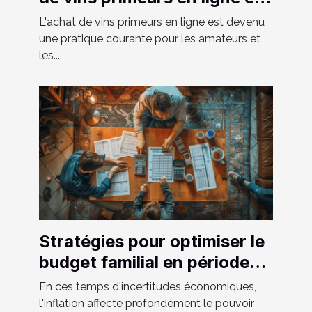
2024
L'achat de vins primeurs en ligne est devenu
une pratique courante pour les amateurs et
les...
Stratégies pour optimiser le
budget familial en période
d'inflation
En ces temps d'incertitudes économiques,
l'inflation affecte profondément le pouvoir