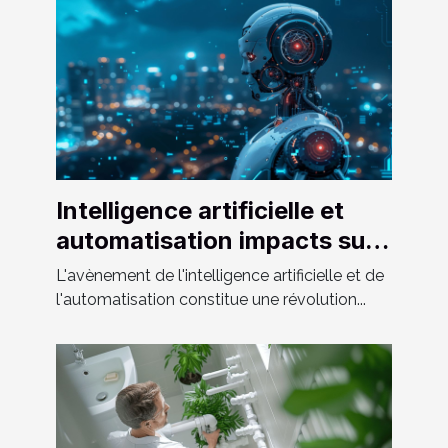
Intelligence artificielle et
automatisation impacts sur
l'emploi et l'économie
L'avènement de l'intelligence artificielle et de
globale
l'automatisation constitue une révolution...