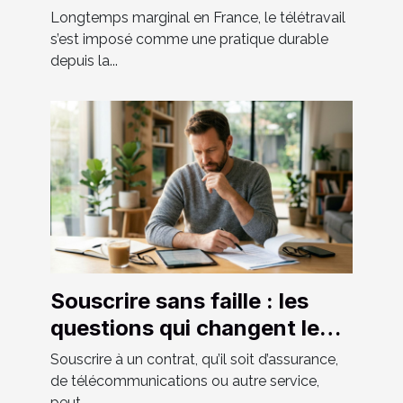
façonner le paysage urbain
Longtemps marginal en France, le télétravail
de demain ?
s’est imposé comme une pratique durable
depuis la...
Souscrire sans faille : les
questions qui changent le
contrat
Souscrire à un contrat, qu’il soit d’assurance,
de télécommunications ou autre service,
peut...