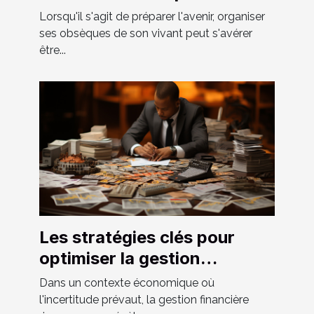
adaptée à vos besoins
Lorsqu'il s'agit de préparer l'avenir, organiser
ses obsèques de son vivant peut s'avérer
être...
Les stratégies clés pour
optimiser la gestion
financière d'une petite
Dans un contexte économique où
entreprise en période de
l'incertitude prévaut, la gestion financière