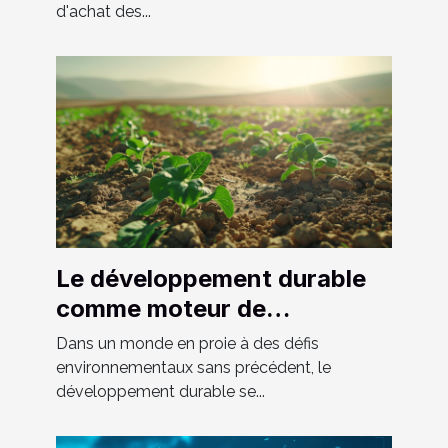
d'achat des...
Le développement durable
comme moteur de
croissance économique
Dans un monde en proie à des défis
dans les pays émergents
environnementaux sans précédent, le
développement durable se...