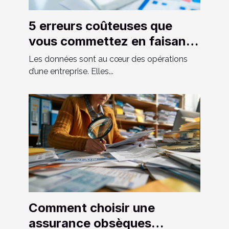
5 erreurs coûteuses que
vous commettez en faisant
de la saisie des données
Les données sont au cœur des opérations
d’une entreprise. Elles...
Comment choisir une
assurance obsèques