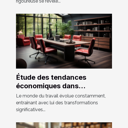
rigoureuse se révèle...
crise
Étude des tendances
économiques dans
l'industrie du mobilier de
Le monde du travail évolue constamment,
bureau en France
entraînant avec lui des transformations
significatives...