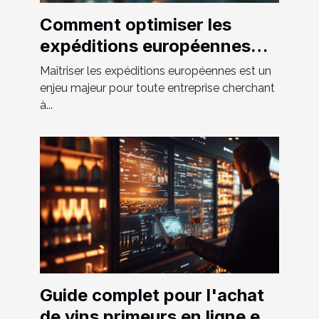
Comment optimiser les
expéditions européennes
grâce aux solutions de
Maîtriser les expéditions européennes est un
transport sur-mesure
enjeu majeur pour toute entreprise cherchant
à...
Guide complet pour l'achat
de vins primeurs en ligne en