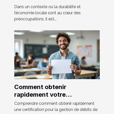
l'économie locale ?
Dans un contexte où la durabilité et
l’économie locale sont au cœur des
préoccupations, il est...
Comment obtenir
rapidement votre
certification pour la gestion
Comprendre comment obtenir rapidement
de débits de boissons ?
une certification pour la gestion de débits de