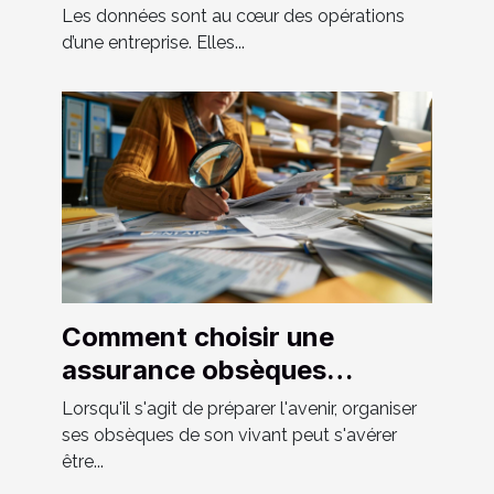
de la saisie des données
Les données sont au cœur des opérations
d’une entreprise. Elles...
Comment choisir une
assurance obsèques
adaptée à vos besoins
Lorsqu'il s'agit de préparer l'avenir, organiser
ses obsèques de son vivant peut s'avérer
être...