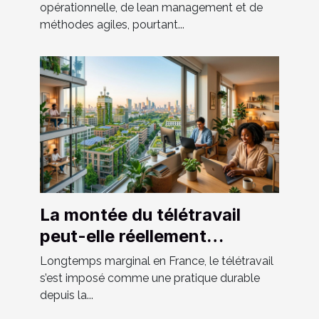
opérationnelle, de lean management et de
méthodes agiles, pourtant...
La montée du télétravail
peut-elle réellement
façonner le paysage urbain
Longtemps marginal en France, le télétravail
de demain ?
s’est imposé comme une pratique durable
depuis la...