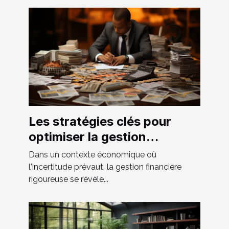
Les stratégies clés pour
optimiser la gestion
financière d'une petite
Dans un contexte économique où
entreprise en période de
l'incertitude prévaut, la gestion financière
rigoureuse se révèle...
crise