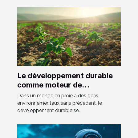
Le développement durable
comme moteur de
croissance économique
Dans un monde en proie à des défis
dans les pays émergents
environnementaux sans précédent, le
développement durable se...