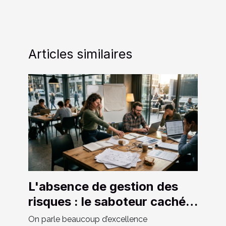
Articles similaires
L'absence de gestion des
risques : le saboteur caché
de l'amélioration continue
On parle beaucoup d’excellence