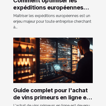
Comment optimiser les
expéditions européennes
grâce aux solutions de
Maîtriser les expéditions européennes est un
transport sur-mesure
enjeu majeur pour toute entreprise cherchant
à...
Guide complet pour l'achat
de vins primeurs en ligne en
2024
L'achat de vins primeurs en ligne est devenu