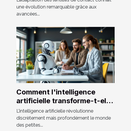
une évolution remarquable grâce aux
avancées...
Comment l'intelligence
artificielle transforme-t-elle
les petites entreprises ?
L’intelligence artificielle révolutionne
discrètement mais profondément le monde
des petites...