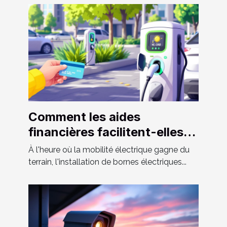
Comment les aides
financières facilitent-elles
l'installation de bornes
À l'heure où la mobilité électrique gagne du
électriques ?
terrain, l'installation de bornes électriques...