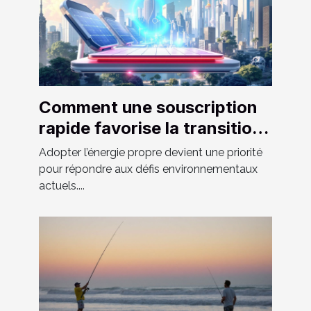
Comment une souscription
rapide favorise la transition
vers une énergie propre
Adopter l’énergie propre devient une priorité
pour répondre aux défis environnementaux
actuels....